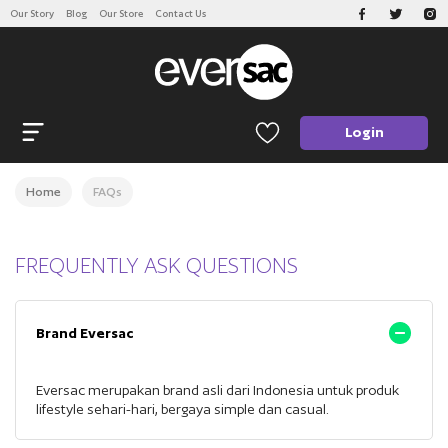
Our Story
Blog
Our Store
Contact Us
CATEGORIES
Open navigation
Login
Home
FAQs
FREQUENTLY ASK QUESTIONS
Brand Eversac
Eversac merupakan brand asli dari Indonesia untuk produk
lifestyle sehari-hari, bergaya simple dan casual.