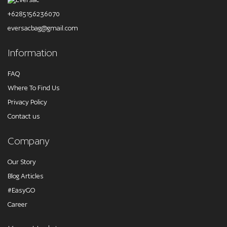
+6285156236070
eversacbag@gmail.com
Information
FAQ
Where To Find Us
Privacy Policy
Contact us
Company
Our Story
Blog Articles
#EasyGO
Career